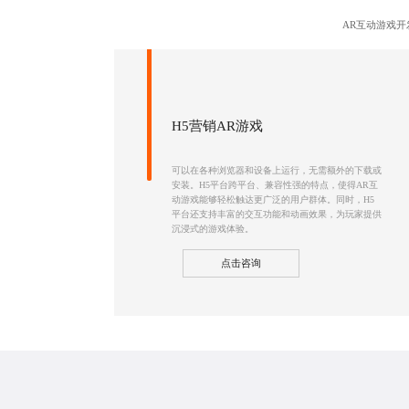
AR互动游戏开
H5营销AR游戏
可以在各种浏览器和设备上运行，无需额外的下载或
安装。H5平台跨平台、兼容性强的特点，使得AR互
动游戏能够轻松触达更广泛的用户群体。同时，H5
平台还支持丰富的交互功能和动画效果，为玩家提供
沉浸式的游戏体验。
点击咨询