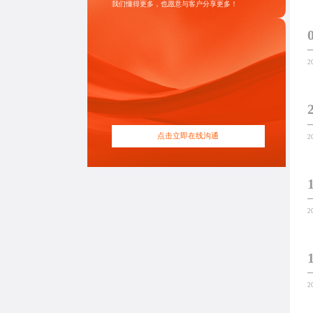
我们懂得更多，也愿意与客户分享更多！
2
点击立即在线沟通
2
2
2