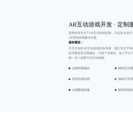
AR互动游戏开发
· 定制
蓝橙科技专注于
AR互动游戏定制
，为众多企业打
AR营销游戏解决方案。
服务概述：
作为专业的AR互动游戏定制专家，我们专注于将
的无限创意完美融合，为线下实体店、线上平台
独一无二的数字化互动体验。
品牌深度融合
独特交互
信息传递自然
激励引导
全面数据采集
精准营销