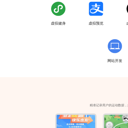
虚拟预览
虚拟健身
网站开发
精准记录用户的运动数据，